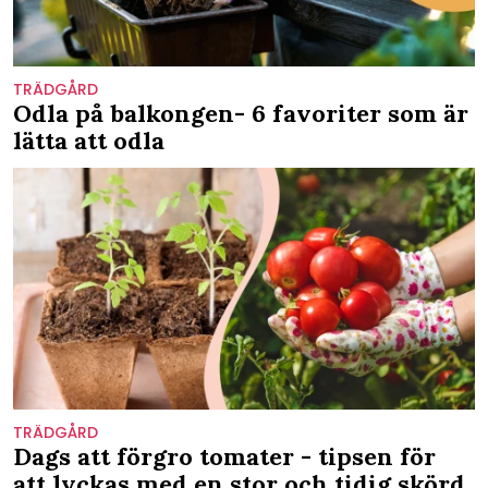
TRÄDGÅRD
Odla på balkongen- 6 favoriter som är
lätta att odla
TRÄDGÅRD
Dags att förgro tomater - tipsen för
att lyckas med en stor och tidig skörd