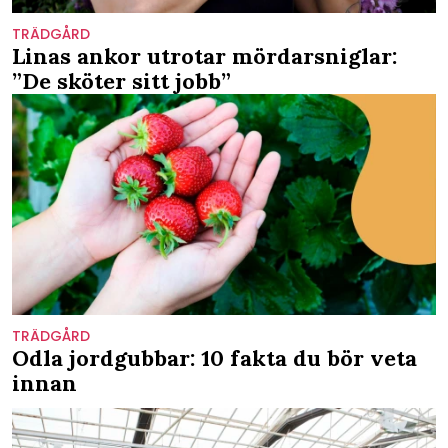
TRÄDGÅRD
Linas ankor utrotar mördarsniglar:
”De sköter sitt jobb”
TRÄDGÅRD
Odla jordgubbar: 10 fakta du bör veta
innan