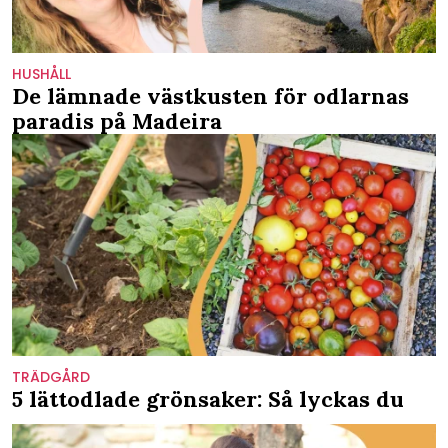
HUSHÅLL
De lämnade västkusten för odlarnas
paradis på Madeira
TRÄDGÅRD
5 lättodlade grönsaker: Så lyckas du