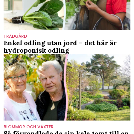
TRÄDGÅRD
Enkel odling utan jord – det här är
hydroponisk odling
BLOMMOR OCH VÄXTER
Så förvandlade de sin kala tomt till en