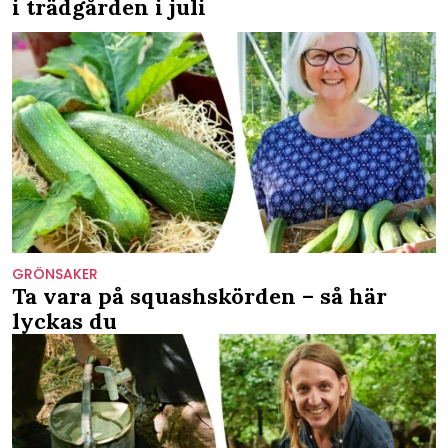
i trädgården i juli
GRÖNSAKER
Ta vara på squashskörden – så här
lyckas du