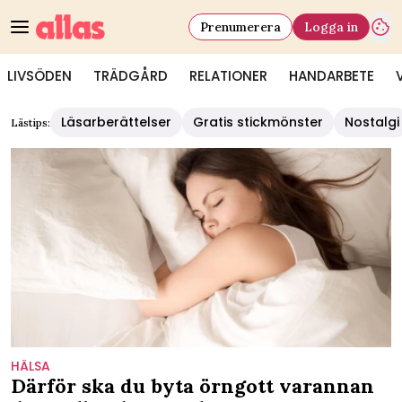
Prenumerera
Logga in
LIVSÖDEN
TRÄDGÅRD
RELATIONER
HANDARBETE
Läsarberättelser
Gratis stickmönster
Nostalgi
Lästips:
HÄLSA
Därför ska du byta örngott varannan