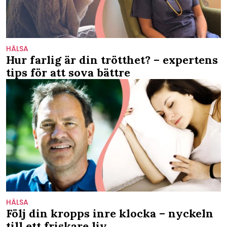
HÄLSA
Hur farlig är din trötthet? – expertens
tips för att sova bättre
HÄLSA
Följ din kropps inre klocka – nyckeln
till ett friskare liv