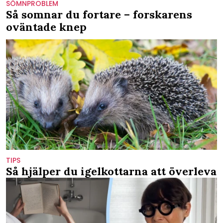
SÖMNPROBLEM
Så somnar du fortare – forskarens
oväntade knep
TIPS
Så hjälper du igelkottarna att överleva