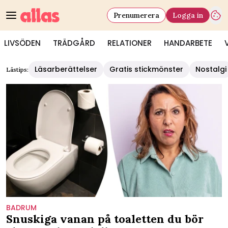
Prenumerera
Logga in
LIVSÖDEN
TRÄDGÅRD
RELATIONER
HANDARBETE
Läsarberättelser
Gratis stickmönster
Nostalgi
Lästips:
BADRUM
Snuskiga vanan på toaletten du bör