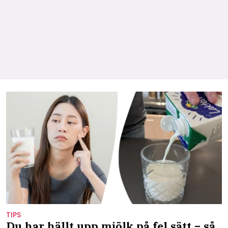
TIPS
Du har hällt upp mjölk på fel sätt – så