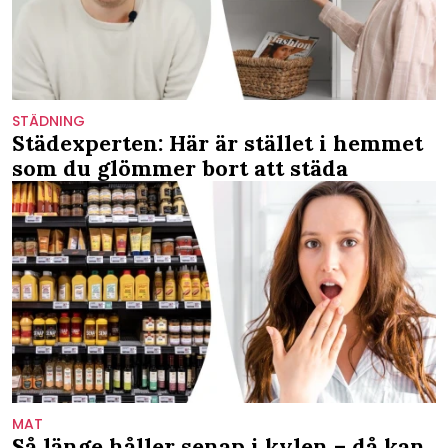
STÄDNING
Städexperten: Här är stället i hemmet
som du glömmer bort att städa
MAT
Så länge håller senap i kylen – då kan