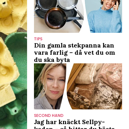
TIPS
Din gamla stekpanna kan
vara farlig – då vet du om
du ska byta
SECOND HAND
Jag har knäckt Sellpy-
koden – så hittar du bästa