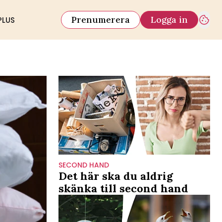
Prenumerera
Logga in
PLUS
SECOND HAND
Det här ska du aldrig
skänka till second hand