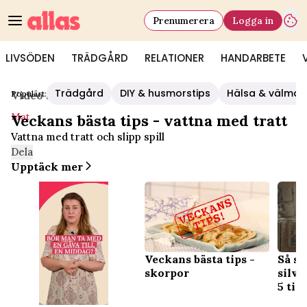
Prenumerera
Logga in
LIVSÖDEN
TRÄDGÅRD
RELATIONER
HANDARBETE
Trädgård
DIY & husmorstips
Hälsa & välmå
Populärt:
Video Start
/
Mat
Mat
Veckans bästa tips - vattna med tratt
Vattna med tratt och slipp spill
Dela
Upptäck mer
Veckans bästa tips -
Så sl
skorpor
silve
5 tip