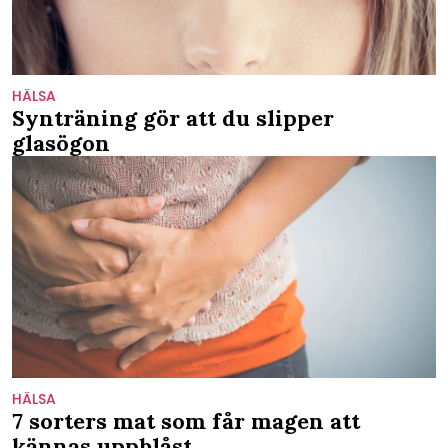
HÄLSA
Synträning gör att du slipper
glasögon
HÄLSA
7 sorters mat som får magen att
kännas uppblåst