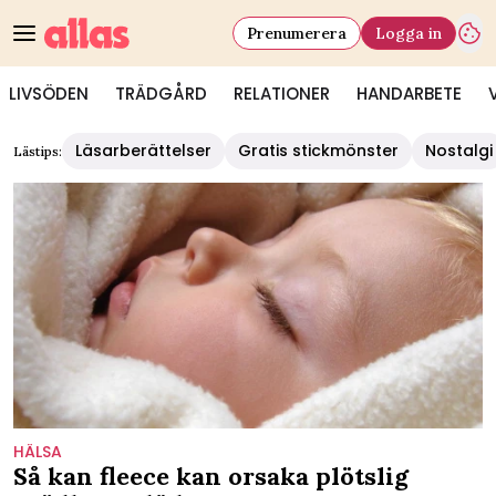
Prenumerera
Logga in
LIVSÖDEN
TRÄDGÅRD
RELATIONER
HANDARBETE
Läsarberättelser
Gratis stickmönster
Nostalgi
Lästips:
HÄLSA
Så kan fleece kan orsaka plötslig