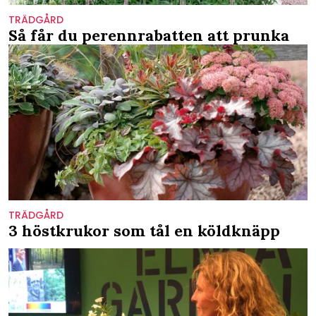
TRÄDGÅRD
Så får du perennrabatten att prunka
TRÄDGÅRD
3 höstkrukor som tål en köldknäpp