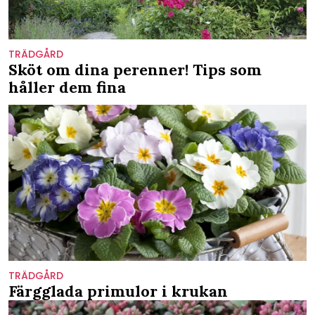
TRÄDGÅRD
Sköt om dina perenner! Tips som
håller dem fina
TRÄDGÅRD
Färgglada primulor i krukan