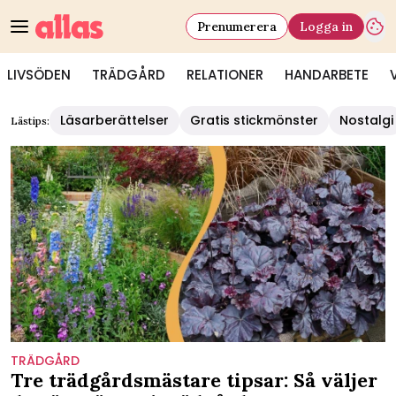
Prenumerera
Logga in
LIVSÖDEN
TRÄDGÅRD
RELATIONER
HANDARBETE
Läsarberättelser
Gratis stickmönster
Nostalgi
Lästips:
TRÄDGÅRD
Tre trädgårdsmästare tipsar: Så väljer