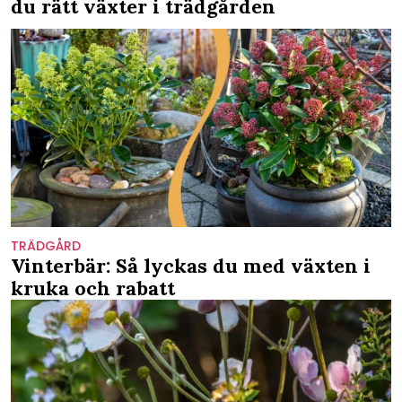
du rätt växter i trädgården
TRÄDGÅRD
Vinterbär: Så lyckas du med växten i
kruka och rabatt