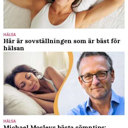
HÄLSA
Här är sovställningen som är bäst för
hälsan
HÄLSA
Michael Mosleys bästa sömntips: