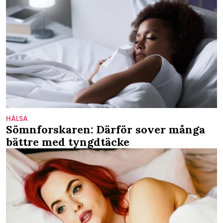
HÄLSA
Sömnforskaren: Därför sover många
bättre med tyngdtäcke