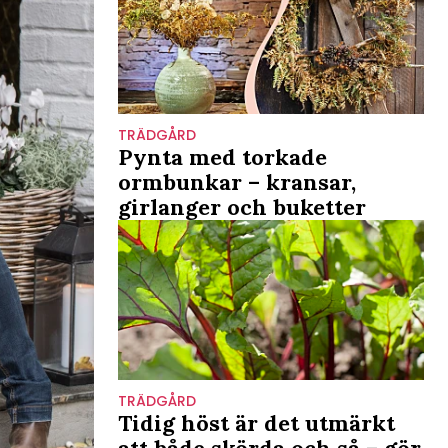
TRÄDGÅRD
Pynta med torkade
ormbunkar – kransar,
girlanger och buketter
TRÄDGÅRD
Tidig höst är det utmärkt
att både skörda och så – gör