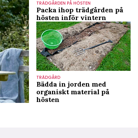
TRÄDGÅRDEN PÅ HÖSTEN
Packa ihop trädgården på
hösten inför vintern
TRÄDGÅRD
Bädda in jorden med
organiskt material på
hösten