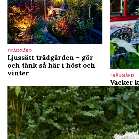
TRÄDGÅRD
Ljussätt trädgården – gör
och tänk så här i höst och
vinter
TRÄDGÅRD
Vacker k