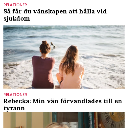
RELATIONER
Så får du vänskapen att hålla vid
sjukdom
RELATIONER
Rebecka: Min vän förvandlades till en
tyrann