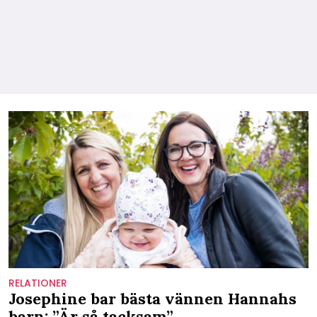
RELATIONER
Josephine bar bästa vännen Hannahs
barn: ”Är så tacksam”