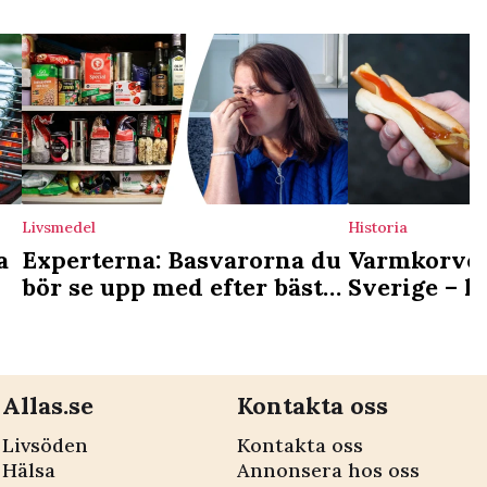
Livsmedel
Historia
a
Experterna: Basvarorna du
Varmkorvens
bör se upp med efter bäst
Sverige – k
före-datum
korvkioske
kvar idag
Allas.se
Kontakta oss
Livsöden
Kontakta oss
Hälsa
Annonsera hos oss