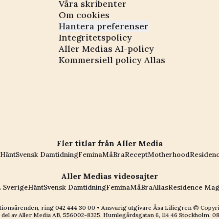
Våra skribenter
Om cookies
Hantera preferenser
Integritetspolicy
Aller Medias AI-policy
Kommersiell policy Allas
Fler titlar från Aller Media
Hänt
Svensk Damtidning
Femina
MåBra
Recept
Motherhood
Residen
Aller Medias videosajter
 Sverige
Hänt
Svensk Damtidning
Femina
MåBra
Allas
Residence Mag
ionsärenden, ring
042 444 30 00
• Ansvarig utgivare Åsa Liliegren © Copyr
 del av
Aller Media AB, 556002-8325
. Humlegårdsgatan 6, 114 46 Stockholm.
08