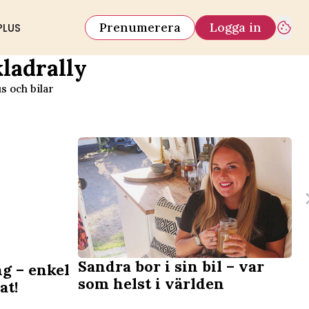
Prenumerera
Logga in
PLUS
ladrally
s och bilar
Sandra bor i sin bil – var
ng – enkel
som helst i världen
at!