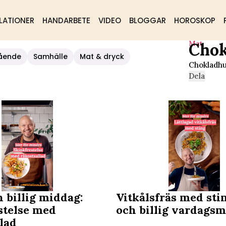
LATIONER
HANDARBETE
VIDEO
BLOGGAR
HOROSKOP
Mat
Chok
ående
Samhälle
Mat & dryck
Chokladhu
Dela
 billig middag:
Vitkålsfräs med sti
stelse med
och billig vardagsm
lad