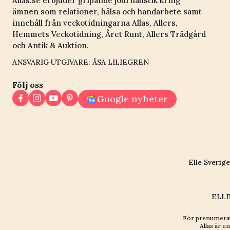
Allas.se erbjuder gripande journalistik kring
ämnen som relationer, hälsa och handarbete samt
innehåll från veckotidningarna Allas, Allers,
Hemmets Veckotidning, Året Runt, Allers Trädgård
och Antik & Auktion.
ANSVARIG UTGIVARE: ÅSA LILIEGREN
Följ oss
Google nyheter
Elle Sverige
ELLE
För prenumerat
Allas är en