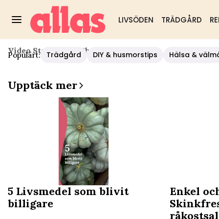
LIVSÖDEN
TRÄDGÅRD
RE
Video Start
/
Mat
/
Chokladrally
Trädgård
DIY & husmorstips
Hälsa & välm
Populärt:
Upptäck mer
5 Livsmedel som blivit
Enkel och
billigare
Skinkfre
råkostsal