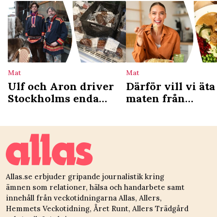
Mat
Mat
Ulf och Aron driver
Därför vill vi äta
Stockholms enda
maten från
samiska deli: ”Vi ser
barndomen – ny
det som en
studie förklarar
kulturgärning”
Allas.se erbjuder gripande journalistik kring
ämnen som relationer, hälsa och handarbete samt
innehåll från veckotidningarna Allas, Allers,
Hemmets Veckotidning, Året Runt, Allers Trädgård