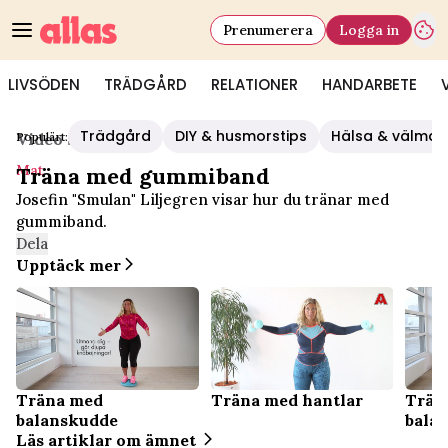
Prenumerera
Logga in
LIVSÖDEN
TRÄDGÅRD
RELATIONER
HANDARBETE
Trädgård
DIY & husmorstips
Hälsa & välmå
Populärt:
Video Start
/
Mat
Mat
Träna med gummiband
Josefin "Smulan" Liljegren visar hur du tränar med
gummiband.
Dela
Upptäck mer
Träna med
Träna med hantlar
Trän
balanskudde
bala
Läs artiklar om ämnet