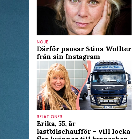
NÖJE
Därför pausar Stina Wollter
från sin Instagram
RELATIONER
Erika, 55, är
lastbilschaufför – vill locka
fler kvinnor till branschen