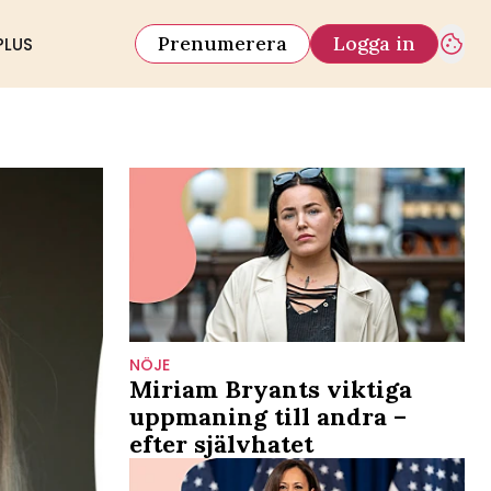
Prenumerera
Logga in
PLUS
NÖJE
Miriam Bryants viktiga
uppmaning till andra –
efter självhatet