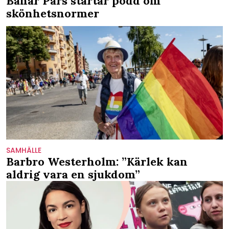
Bahar Pars startar podd om
skönhetsnormer
SAMHÄLLE
Barbro Westerholm: ”Kärlek kan
aldrig vara en sjukdom”