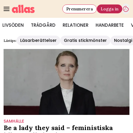
Prenumerera
Logga in
LIVSÖDEN
TRÄDGÅRD
RELATIONER
HANDARBETE
Läsarberättelser
Gratis stickmönster
Nostalgi
Lästips:
SAMHÄLLE
Be a lady they said – feministiska