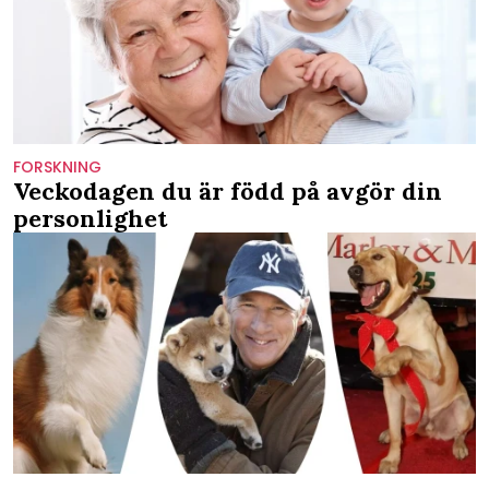
FORSKNING
Veckodagen du är född på avgör din
personlighet