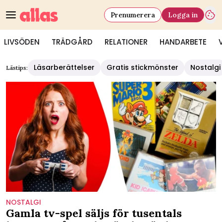
Prenumerera
Logga in
LIVSÖDEN
TRÄDGÅRD
RELATIONER
HANDARBETE
Läsarberättelser
Gratis stickmönster
Nostalgi
Lästips:
NOSTALGI
Gamla tv-spel säljs för tusentals