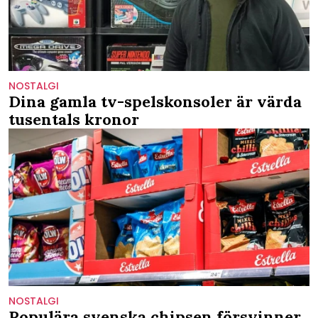
NOSTALGI
Dina gamla tv-spelskonsoler är värda
tusentals kronor
NOSTALGI
Populära svenska chipsen försvinner