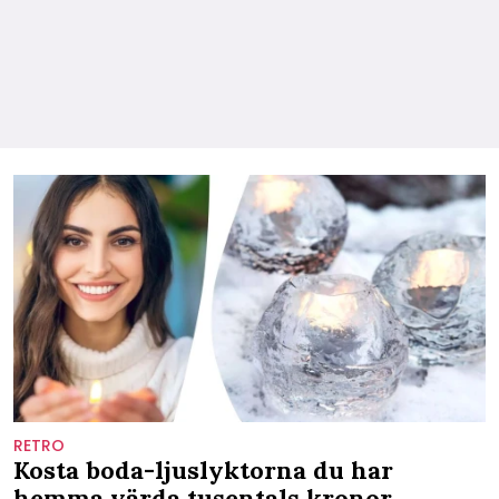
RETRO
Kosta boda-ljuslyktorna du har
hemma värda tusentals kronor