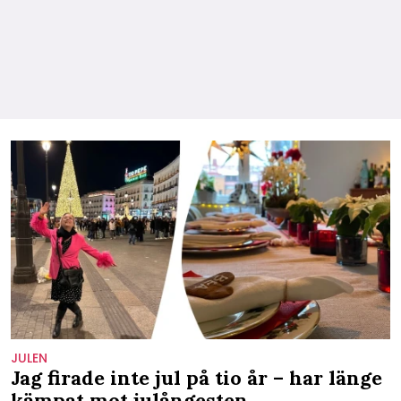
JULEN
Jag firade inte jul på tio år – har länge
kämpat mot julångesten