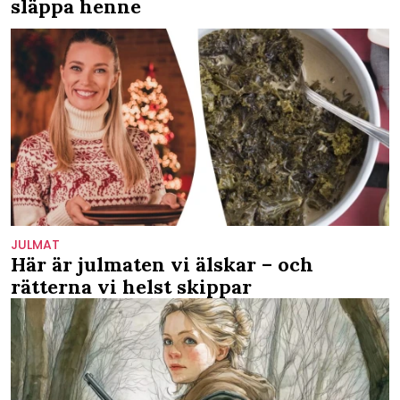
släppa henne
JULMAT
Här är julmaten vi älskar – och
rätterna vi helst skippar