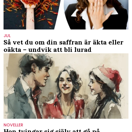
JUL
Så vet du om din saffran är äkta eller
oäkta – undvik att bli lurad
NOVELLER
Hon tvingar sig själv att gå på