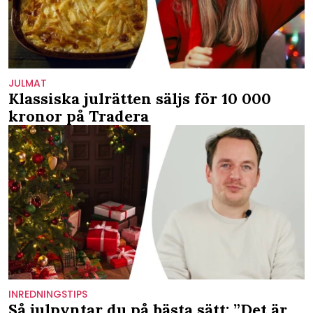
JULMAT
Klassiska julrätten säljs för 10 000
kronor på Tradera
INREDNINGSTIPS
Så julpyntar du på bästa sätt: ”Det är