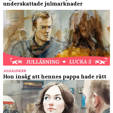
underskattade julmarknader
JULKALENDER
Hon insåg att hennes pappa hade rätt