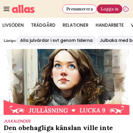
Prenumerera
Logga in
LIVSÖDEN
TRÄDGÅRD
RELATIONER
HANDARBETE
Alla julvärdar i svt genom tiderna
Julbaka med b
Lästips:
JULKALENDER
Den obehagliga känslan ville inte