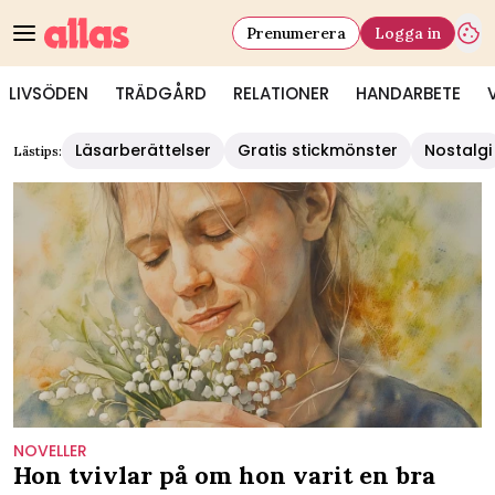
Prenumerera
Logga in
LIVSÖDEN
TRÄDGÅRD
RELATIONER
HANDARBETE
Läsarberättelser
Gratis stickmönster
Nostalgi
Lästips:
NOVELLER
Hon tvivlar på om hon varit en bra