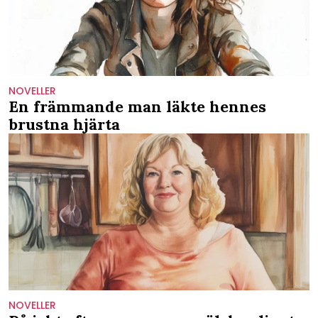
NOVELLER
En främmande man läkte hennes
brustna hjärta
NOVELLER